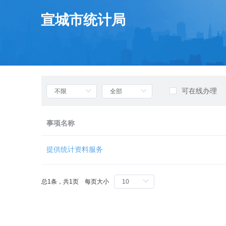
欢
迎
宣城市统计局
进
入
部
门
列
表，
盲
可在线办理
人
用
户
事项名称
使
用
无
提供统计资料服务
障
碍，
请
总1条，共1页 每页大小
按
快
捷
键